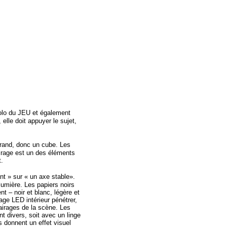
solo du JEU et également
elle doit appuyer le sujet,
grand, donc un cube. Les
airage est un des éléments
t.
ant » sur « un axe stable».
umière. Les papiers noirs
t – noir et blanc, légère et
rage LED intérieur pénétrer,
lairages de la scène. Les
t divers, soit avec un linge
ls donnent un effet visuel