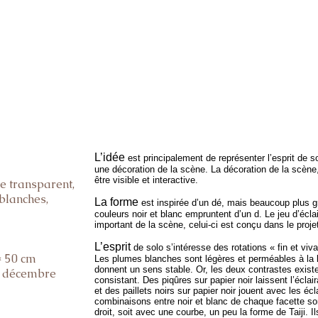
L’idée
est principalement de représenter l’esprit de 
une décoration de la scène. La décoration de la scène, 
être visible et interactive.
e transparent,
blanches,
La forme
est inspirée d’un dé, mais beaucoup plus 
couleurs noir et blanc empruntent d’un d. Le jeu d’écl
important de la scène, celui-ci est conçu dans le proje
L’esprit
de solo s’intéresse des rotations « fin et viv
× 50 cm
Les plumes blanches sont légères et perméables à la l
donnent un sens stable. Or, les deux contrastes existen
 : décembre
consistant. Des piqûres sur papier noir laissent l’éclai
et des paillets noirs sur papier noir jouent avec les éc
combinaisons entre noir et blanc de chaque facette son
droit, soit avec une courbe, un peu la forme de Taiji. I