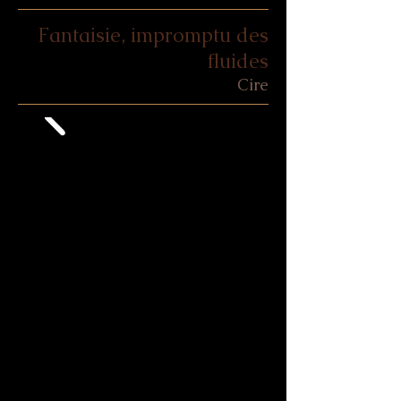
Fantaisie, impromptu des
fluides
Cire