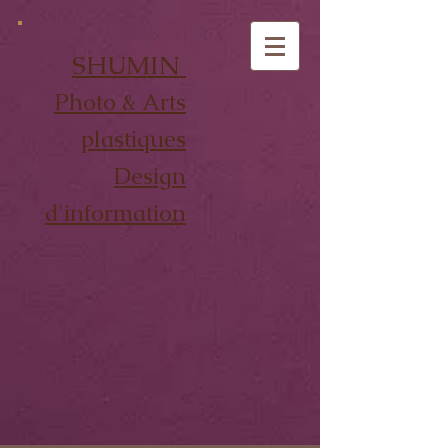
SHUMIN
Photo & Arts
plastiques
Design
d'information